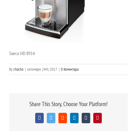
Saeco HD 8914
By
chacho
|
октомври 24th, 2017
|
0 Коментара
Share This Story, Choose Your Platform!
Facebook
Twitter
Reddit
LinkedIn
Tumblr
Pinterest